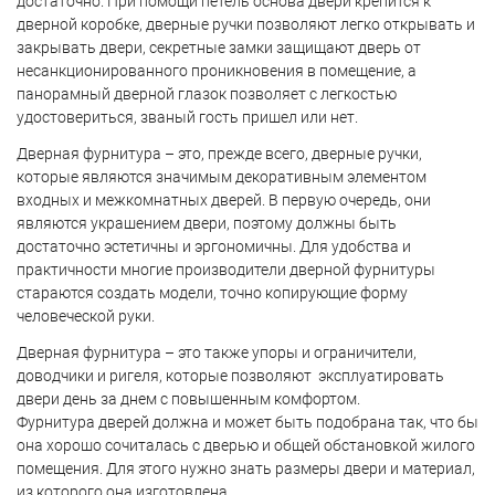
достаточно
.
При
помощи
петель
основа
двери
крепится
к
дверной
коробке
,
дверные
ручки
позволяют
легко
открывать
и
закрывать
двери
,
секретные
замки
защищают
дверь
от
несанкционированного
проникновения
в
помещение
,
а
панорамный
дверной
глазок
позволяет
с
легкостью
удостовериться
,
званый
гость
пришел
или
нет
.
Дверная
фурнитура
–
это
,
прежде
всего
,
дверные
ручки
,
которые
являются
значимым
декоративным
элементом
входных
и
межкомнатных
дверей
.
В
первую
очередь
,
они
являются
украшением
двери
,
поэтому
должны
быть
достаточно
эстетичны
и
эргономичны
.
Для
удобства
и
практичности
многие
производители
дверной
фурнитуры
стараются
создать
модели
,
точно
копирующие
форму
человеческой
руки
.
Дверная
фурнитура
–
это
также
упоры
и
ограничители
,
доводчики
и
ригеля
,
которые
позволяют
эксплуатировать
двери
день
за
днем
с
повышенным
комфортом
.
Фурнитура
дверей
должна
и
может
быть
подобрана
так
,
что
бы
она
хорошо
сочиталась
с
дверью
и
общей
обстановкой
жилого
помещения
.
Для
этого
нужно
знать
размеры
двери
и
материал
,
из
которого
она
изготовлена
.