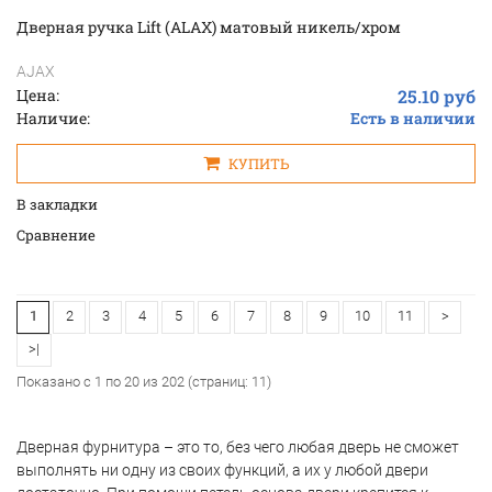
Дверная ручка Lift (ALAX) матовый никель/хром
AJAX
Цена:
25.10 руб
Наличие:
Есть в наличии
КУПИТЬ
В закладки
Cравнение
1
2
3
4
5
6
7
8
9
10
11
>
>|
Показано с 1 по 20 из 202 (страниц: 11)
Дверная
фурнитура
–
это
то
,
без
чего
любая
дверь
не
сможет
выполнять
ни
одну
из
своих
функций
,
а
их
у
любой
двери